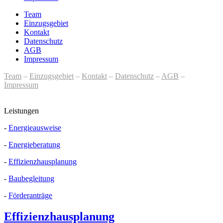
Team
Einzugsgebiet
Kontakt
Datenschutz
AGB
Impressum
Team
–
Einzugsgebiet
–
Kontakt
–
Datenschutz
–
AGB
–
Impressum
Leistungen
-
Energieausweise
-
Energieberatung
-
Effizienzhausplanung
-
Baubegleitung
-
Förderanträge
Effizienzhausplanung