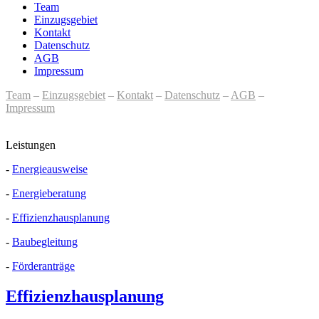
Team
Einzugsgebiet
Kontakt
Datenschutz
AGB
Impressum
Team
–
Einzugsgebiet
–
Kontakt
–
Datenschutz
–
AGB
–
Impressum
Leistungen
-
Energieausweise
-
Energieberatung
-
Effizienzhausplanung
-
Baubegleitung
-
Förderanträge
Effizienzhausplanung